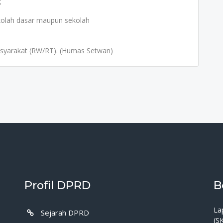
;
ekolah dasar maupun sekolah
asyarakat (RW/RT). (Humas Setwan)
Profil DPRD
B
La
Sejarah DPRD
(S