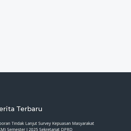
erita Terbaru
poran Tindak Lanjut Survey Kepuasan Masyarakat
KM) Semester I 2025 Sekretariat DPRD