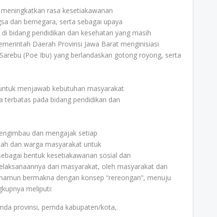
a meningkatkan rasa kesetiakawanan
gsa dan bernegara, serta sebagai upaya
i bidang pendidikan dan kesehatan yang masih
emerintah Daerah Provinsi Jawa Barat menginisiasi
Sarebu (Poe Ibu) yang berlandaskan gotong royong, serta
i untuk menjawab kebutuhan masyarakat
a terbatas pada bidang pendidikan dan
mengimbau dan mengajak setiap
kolah dan warga masyarakat untuk
i sebagai bentuk kesetiakawanan sosial dan
pelaksanaannya dari masyarakat, oleh masyarakat dan
a namun bermakna dengan konsep “rereongan”, menuju
gkupnya meliputi:
emda provinsi, pemda kabupaten/kota,