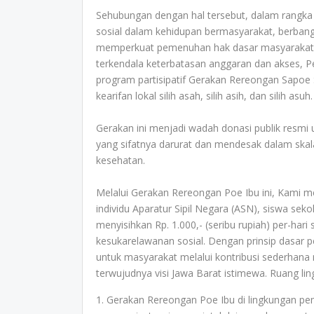
Sehubungan dengan hal tersebut, dalam rangk
sosial dalam kehidupan bermasyarakat, berban
memperkuat pemenuhan hak dasar masyarakat d
terkendala keterbatasan anggaran dan akses, P
program partisipatif Gerakan Rereongan Sapoe 
kearifan lokal silih asah, silih asih, dan silih asuh.
Gerakan ini menjadi wadah donasi publik resm
yang sifatnya darurat dan mendesak dalam skal
kesehatan.
Melalui Gerakan Rereongan Poe Ibu ini, Kami 
individu Aparatur Sipil Negara (ASN), siswa se
menyisihkan Rp. 1.000,- (seribu rupiah) per-har
kesukarelawanan sosial. Dengan prinsip dasar 
untuk masyarakat melalui kontribusi sederhan
terwujudnya visi Jawa Barat istimewa. Ruang lin
1. Gerakan Rereongan Poe Ibu di lingkungan p