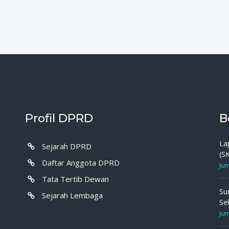
Profil DPRD
B
La
Sejarah DPRD
(S
Daftar Anggota DPRD
Jum
Tata Tertib Dewan
Su
Sejarah Lembaga
Se
Jum