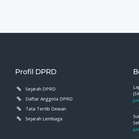
Profil DPRD
B
La
Sejarah DPRD
(S
Daftar Anggota DPRD
Jum
Tata Tertib Dewan
Su
Sejarah Lembaga
Se
Jum