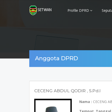
Profile DPRD
Seput
Anggota DPRD
CECENG ABDUL QODIR , S.Pd.I
Nama :
CECENG A
Tempat, Tanggal 